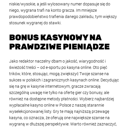
niskie/wysokie, a jeśli wylosowany numer dopasuje się do
niego, wygrana trafi na konto gracza. Im mniejsze
prawdopodobieństwo trafienia danego zakładu, tym większy
stosunek wygranej do stawki.
BONUS KASYNOWY NA
PRAWDZIWE PIENIĄDZE
Jako redaktor naczelny dbam o jakość, wiarygodność i
świeżość treści – od e-sportu po kasyna online. Oto pięć
trików, które, stosując, mogą zwiększyć Twoje szanse na
sukces w polskich i zagranicznych kasynach online. Decydując
się na grę w kasynie internetowym, gracze zwracają
szczególną uwagę nie tylko na ofertę gier czy bonusy, ale
również na dostępne metody płatności. Wybierz najbardziej
wypłacalne kasyno online w Polsce z naszej starannie
wyselekcjonowanej listy. Gry te mają najniższą przewagę
kasyna, co oznacza, że oferują one największe szanse na
wygraną w dłuższej perspektywie. Warto również zaznaczyć,