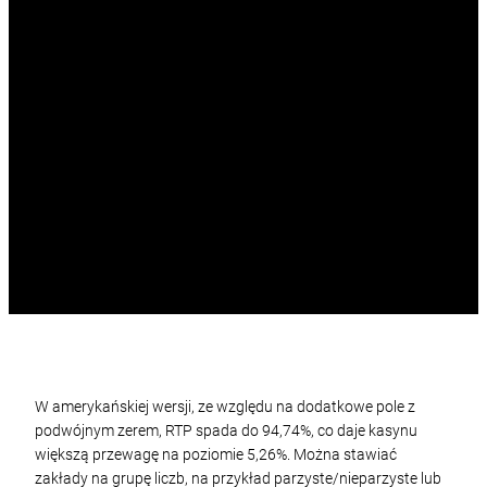
W amerykańskiej wersji, ze względu na dodatkowe pole z
podwójnym zerem, RTP spada do 94,74%, co daje kasynu
większą przewagę na poziomie 5,26%. Można stawiać
zakłady na grupę liczb, na przykład parzyste/nieparzyste lub