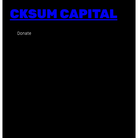
CKSUM CAPITAL
Donate