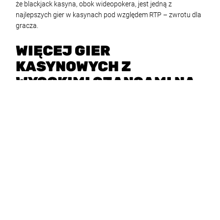
że blackjack kasyna, obok wideopokera, jest jedną z
najlepszych gier w kasynach pod względem RTP – zwrotu dla
gracza.
WIĘCEJ GIER
KASYNOWYCH Z
WYSOKIMI SZANSAMI NA
WYPŁATĘ
W grach tych zadaniem gracza jest ustalenie stawki i kręcenie
bębnami, na których pojawiają się różne symbole.
Współcześnie gracze mają dostęp do naprawdę ogromnej
liczby wariantów internetowej rozrywki. Jest to dodatkowy
procent wpłaconych środków, który gracz otrzymuje na swoje
konto po dokonaniu pierwszej wpłaty.
Nasz ranking najlepszych kasyn online opiera się na
rygorystycznej metodologii testowania.
Baccarat to niezwykle elegancka gra karciana, której