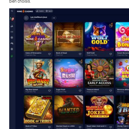
bien choisis.