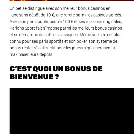
Unibet se distingue avec son meilleur bonus casinos en
ligne sans dépôt de 10 €, une rareté parmi les casinos agréés.
Avec son pari doublé jusqu’à 100 € et ses missions originales,
Parions Sport fait s’impose parmi les meilleurs bonus casinos
et se démarque des offres classiques. Même si le site est plus
connu pour ses paris sportifs et son poker, son système de
bonus reste très attractif pour les joueurs qui cherchent à
maximiser leurs dépôts.
C’EST QUOI UN BONUS DE
BIENVENUE ?