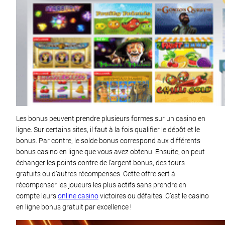
Les bonus peuvent prendre plusieurs formes sur un casino en
ligne. Sur certains sites, il faut à la fois qualifier le dépôt et le
bonus. Par contre, le solde bonus correspond aux différents
bonus casino en ligne que vous avez obtenu. Ensuite, on peut
échanger les points contre de l’argent bonus, des tours
gratuits ou d’autres récompenses. Cette offre sert à
récompenser les joueurs les plus actifs sans prendre en
compte leurs
online casino
victoires ou défaites. C’est le casino
en ligne bonus gratuit par excellence !