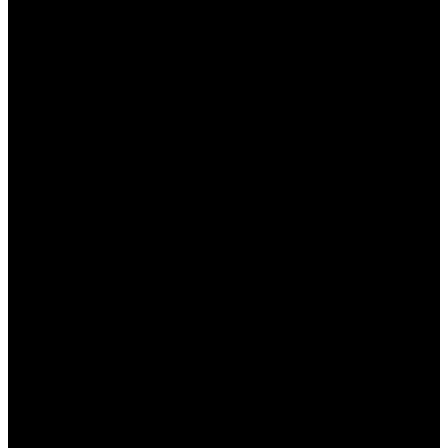
CONCOURS :