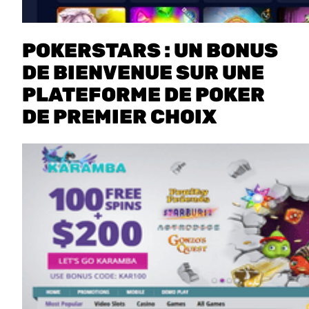
POKERSTARS : UN BONUS
DE BIENVENUE SUR UNE
PLATEFORME DE POKER
DE PREMIER CHOIX