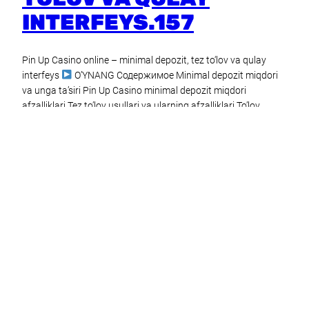
INTERFEYS.157
Pin Up Casino online – minimal depozit, tez to‘lov va qulay
interfeys
O’YNANG Содержимое Minimal depozit miqdori
va unga ta’siri Pin Up Casino minimal depozit miqdori
afzalliklari Tez to’lov usullari va ularning afzalliklari To’lov
usullari Pin Up Casino online o‘yinchilar uchun eng qulay va tez
to‘lov imkoniyatlarini taqdim etadi. Pin Up Uzbekistan sayti
orqali…