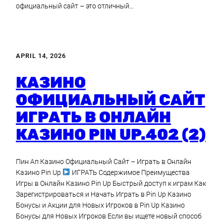
официальный сайт – это отличный…
APRIL 14, 2026
КАЗИНО
ОФИЦИАЛЬНЫЙ САЙТ
ИГРАТЬ В ОНЛАЙН
КАЗИНО PIN UP.402 (2)
Пин Ап Казино Официальный Сайт – Играть в Онлайн
Казино Pin Up
ИГРАТЬ Содержимое Преимущества
Игры в Онлайн Казино Pin Up Быстрый доступ к играм Как
Зарегистрироваться и Начать Играть в Pin Up Казино
Бонусы и Акции для Новых Игроков в Pin Up Казино
Бонусы для Новых Игроков Если вы ищете новый способ