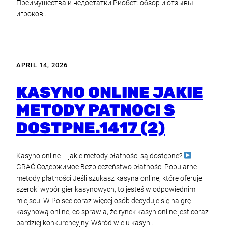
Преимущества и недостатки Риобет: обзор и отзывы
игроков…
APRIL 14, 2026
KASYNO ONLINE JAKIE
METODY PATNOCI S
DOSTPNE.1417 (2)
Kasyno online – jakie metody płatności są dostępne?
GRAĆ Содержимое Bezpieczeństwo płatności Popularne
metody płatności Jeśli szukasz kasyna online, które oferuje
szeroki wybór gier kasynowych, to jesteś w odpowiednim
miejscu. W Polsce coraz więcej osób decyduje się na grę
kasynową online, co sprawia, że rynek kasyn online jest coraz
bardziej konkurencyjny. Wśród wielu kasyn…