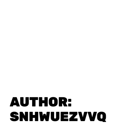
AUTHOR:
SNHWUEZVVQ