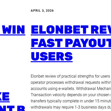
APRIL 3, 2026
 WIN
ELONBET RE
FAST PAYOU
USERS
Elonbet review of practical strengths for user
operator processes withdrawal requests within
accounts using e-wallets. Withdrawal Mecha
KE
Transaction velocity depends on your chosen
transfers typically complete in under 15 minu
NT B
withdrawals may require 1-3 business days du