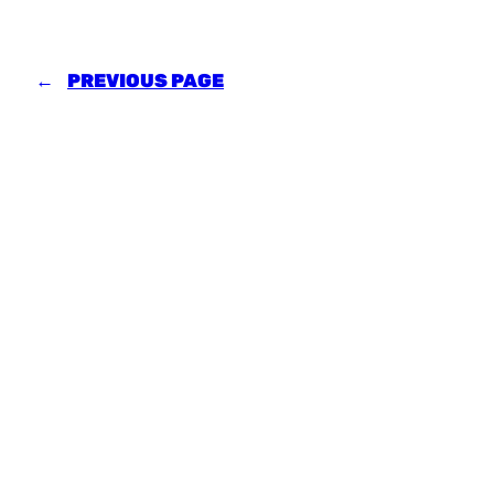
←
PREVIOUS PAGE