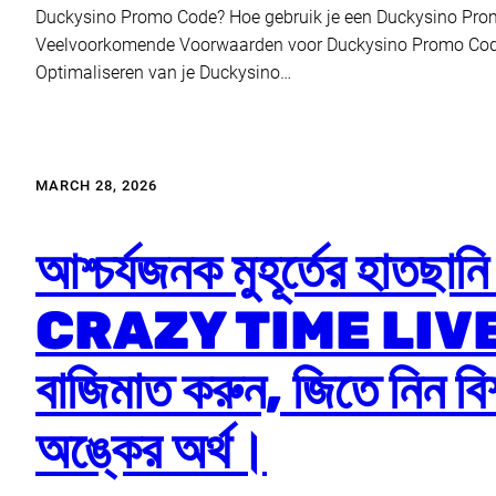
Duckysino Promo Code? Hoe gebruik je een Duckysino Pr
Veelvoorkomende Voorwaarden voor Duckysino Promo Code
Optimaliseren van je Duckysino…
MARCH 28, 2026
আশ্চর্যজনক মুহূর্তের হাতছানি
CRAZY TIME LIV
বাজিমাত করুন, জিতে নিন বি
অঙ্কের অর্থ।