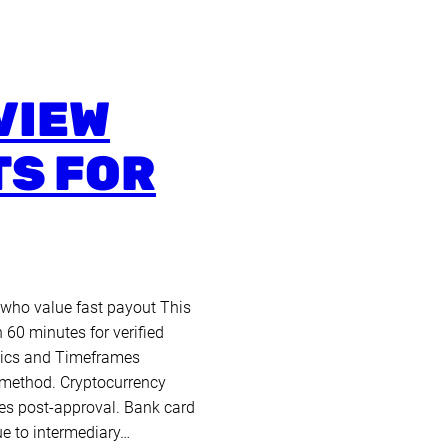
VIEW
TS FOR
s who value fast payout This
 60 minutes for verified
nics and Timeframes
 method. Cryptocurrency
tes post-approval. Bank card
e to intermediary…