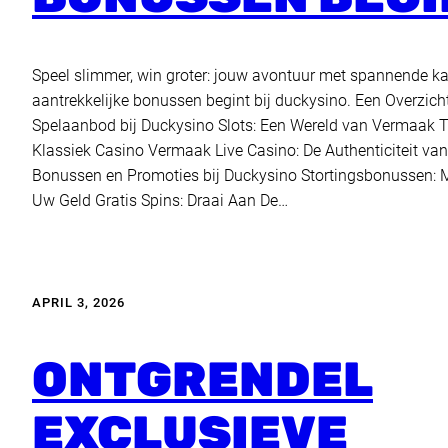
Speel slimmer, win groter: jouw avontuur met spannende k
aantrekkelijke bonussen begint bij duckysino. Een Overzich
Spelaanbod bij Duckysino Slots: Een Wereld van Vermaak Ta
Klassiek Casino Vermaak Live Casino: De Authenticiteit va
Bonussen en Promoties bij Duckysino Stortingsbonussen: 
Uw Geld Gratis Spins: Draai Aan De…
APRIL 3, 2026
ONTGRENDEL
EXCLUSIEVE