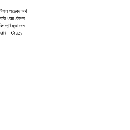
বিশাল অঙ্কের অর্থ।
 বাজি ধরার কৌশল
্বপূর্ণ জুয়া খেলা
হাতছানি – Crazy