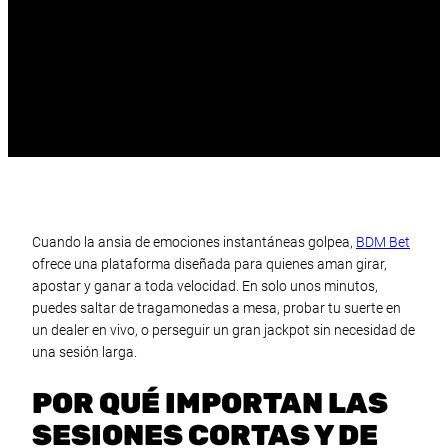
Cuando la ansia de emociones instantáneas golpea,
BDM Bet
ofrece una plataforma diseñada para quienes aman girar,
apostar y ganar a toda velocidad. En solo unos minutos,
puedes saltar de tragamonedas a mesa, probar tu suerte en
un dealer en vivo, o perseguir un gran jackpot sin necesidad de
una sesión larga.
POR QUÉ IMPORTAN LAS
SESIONES CORTAS Y DE